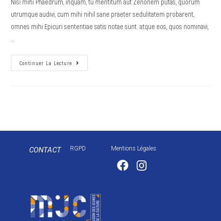
Nisi mihi Phaedrum, inquam, tu mentitum aut Zenonem putas, quorum
utrumque audivi, cum mihi nihil sane praeter sedulitatem probarent,
omnes mihi Epicuri sententiae satis notae sunt. atque eos, quos nominavi,
…
Continuer La Lecture
RGPD
Mentions Légales
CONTACT